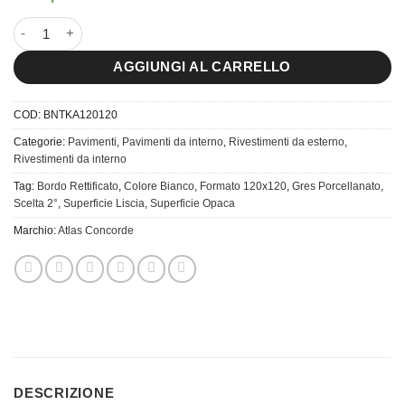
120x120 Boost Natural Kaolin quantità
AGGIUNGI AL CARRELLO
COD:
BNTKA120120
Categorie:
Pavimenti
,
Pavimenti da interno
,
Rivestimenti da esterno
,
Rivestimenti da interno
Tag:
Bordo Rettificato
,
Colore Bianco
,
Formato 120x120
,
Gres Porcellanato
,
Scelta 2°
,
Superficie Liscia
,
Superficie Opaca
Marchio:
Atlas Concorde
DESCRIZIONE