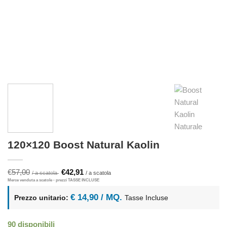
120×120 Boost Natural Kaolin
Il
Il
€
57,00
€
42,91
prezzo
prezzo
originale
attuale
era:
è:
€ 14,90 / MQ.
Prezzo unitario:
Tasse Incluse
€57,00.
€42,91.
90 disponibili