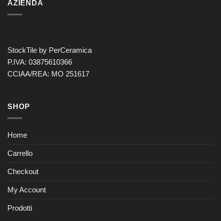
AZIENDA
StockTile by PerCeramica
P.IVA: 03875610366
CCIAA/REA: MO 251617
SHOP
Home
Carrello
Checkout
My Account
Prodotti